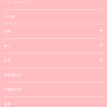
ステーショナリー
その他
四季
ネックレス
蝶々
ブレスレット
ネックレス
金魚
ピアス
ブレスレット
ピアス
京都展示会
ブローチ
ヘアアクセサリー
ヘアアクセサリー
沖縄展示会
ヘアアクセサリー
ピアス
書籍