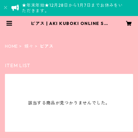
★年末年始★12月28日から1月7日までお休みをい
ただきます。
ピアス | AKI KUBOKI ONLINE SH
OP
HOME
蝶々
ピアス
ITEM LIST
該当する商品が見つかりませんでした。