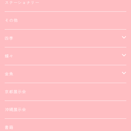
ステーショナリー
その他
四季
ネックレス
蝶々
ブレスレット
ネックレス
金魚
ピアス
ブレスレット
ピアス
京都展示会
ブローチ
ヘアアクセサリー
ヘアアクセサリー
沖縄展示会
ヘアアクセサリー
ピアス
書籍