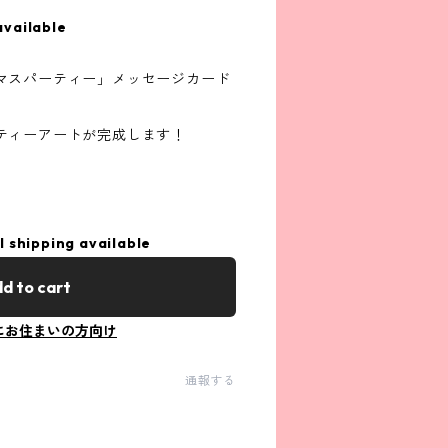
available
マスパーティー」メッセージカード
ティーアートが完成します！
l shipping available
d to cart
にお住まいの方向け
通報する