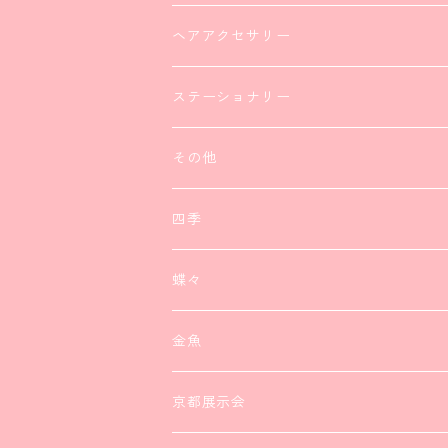
ヘアアクセサリー
ステーショナリー
その他
四季
ネックレス
蝶々
ブレスレット
ネックレス
金魚
ピアス
ブレスレット
ピアス
京都展示会