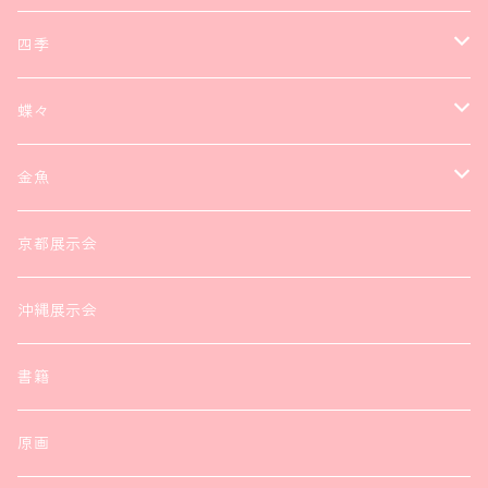
四季
ネックレス
蝶々
ブレスレット
ネックレス
金魚
ピアス
ブレスレット
ピアス
京都展示会
ブローチ
ヘアアクセサリー
ヘアアクセサリー
沖縄展示会
ヘアアクセサリー
ピアス
書籍
リング
リング
原画