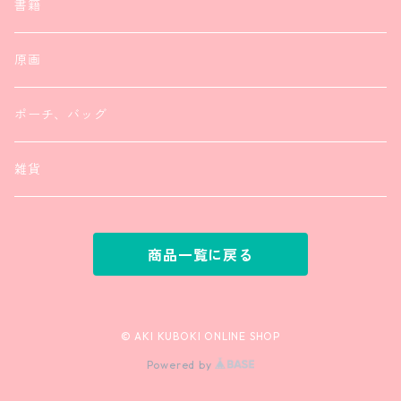
ヘアアクセサリー
ピアス
書籍
リング
リング
原画
ポーチ、バッグ
雑貨
商品一覧に戻る
© AKI KUBOKI ONLINE SHOP
Powered by