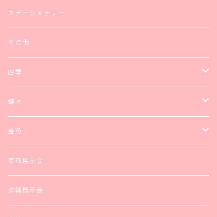
ステーショナリー
その他
四季
ネックレス
蝶々
ブレスレット
ネックレス
金魚
ピアス
ブレスレット
ピアス
京都展示会
ブローチ
ヘアアクセサリー
ヘアアクセサリー
沖縄展示会